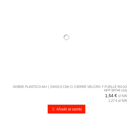
SOBRE PLASTICO A4+ ( 24X33,5 CM) C/ CIERRE VELCRO Y FUELLE ROJO
HFP 90746 (10)
1,54 €
c/ IVA
s/ IVA
1,27 €
Añadir al carrito