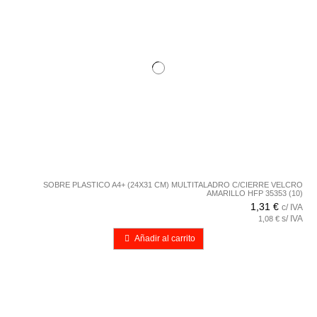
SOBRE PLASTICO A4+ (24X31 CM) MULTITALADRO C/CIERRE VELCRO
AMARILLO HFP 35353 (10)
1,31 €
c/ IVA
s/ IVA
1,08 €
Añadir al carrito