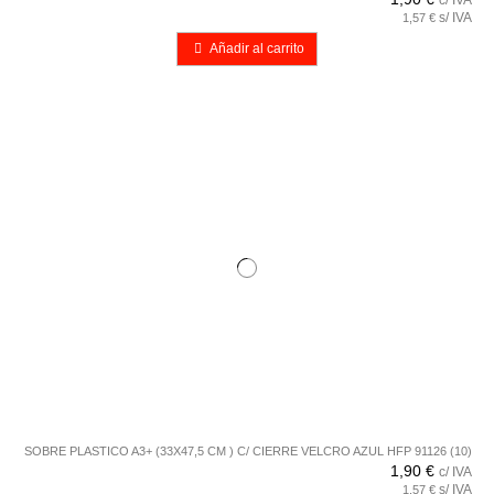
s/ IVA
1,57 €
Añadir al carrito
SOBRE PLASTICO A3+ (33X47,5 CM ) C/ CIERRE VELCRO AZUL HFP 91126 (10)
1,90 €
c/ IVA
s/ IVA
1,57 €