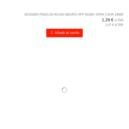
DOSSIER PINZA 30 HOJAS NEGRO HFP 60168 / DP04 CSUR 19683
1,29 €
c/ IVA
s/ IVA
1,07 €
Añadir al carrito