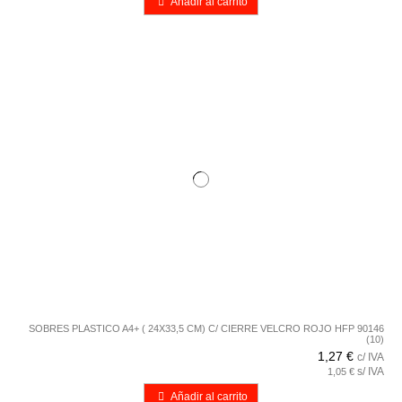
Añadir al carrito
SOBRES PLASTICO A4+ ( 24X33,5 CM) C/ CIERRE VELCRO ROJO HFP 90146
(10)
1,27 €
c/ IVA
s/ IVA
1,05 €
Añadir al carrito