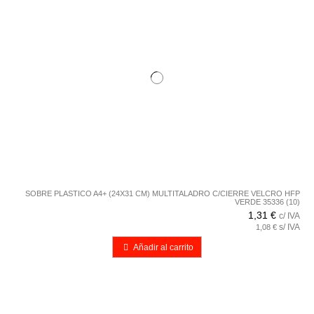
SOBRE PLASTICO A4+ (24X31 CM) MULTITALADRO C/CIERRE VELCRO HFP
VERDE 35336 (10)
1,31 €
c/ IVA
s/ IVA
1,08 €
Añadir al carrito