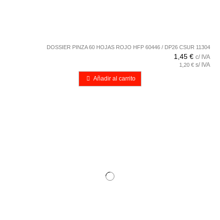
DOSSIER PINZA 60 HOJAS ROJO HFP 60446 / DP26 CSUR 11304
1,45 €
c/ IVA
s/ IVA
1,20 €
Añadir al carrito