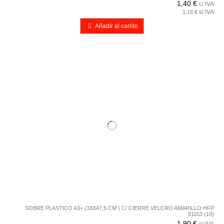
1,40 €
c/ IVA
s/ IVA
1,16 €
Añadir al carrito
SOBRE PLASTICO A3+ (33X47,5 CM ) C/ CIERRE VELCRO AMARILLO HFP
91153 (10)
1,90 €
c/ IVA