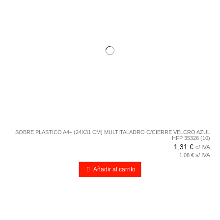
SOBRE PLASTICO A4+ (24X31 CM) MULTITALADRO C/CIERRE VELCRO AZUL
HFP 35326 (10)
1,31 €
c/ IVA
s/ IVA
1,08 €
Añadir al carrito