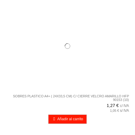
SOBRES PLASTICO A4+ ( 24X33,5 CM) C/ CIERRE VELCRO AMARILLO HFP
90153 (10)
1,27 €
c/ IVA
s/ IVA
1,05 €
Añadir al carrito