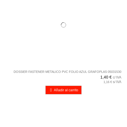
DOSSIER FASTENER METALICO PVC FOLIO AZUL GRAFOPLAS 05031530
1,40 €
c/ IVA
s/ IVA
1,16 €
Añadir al carrito