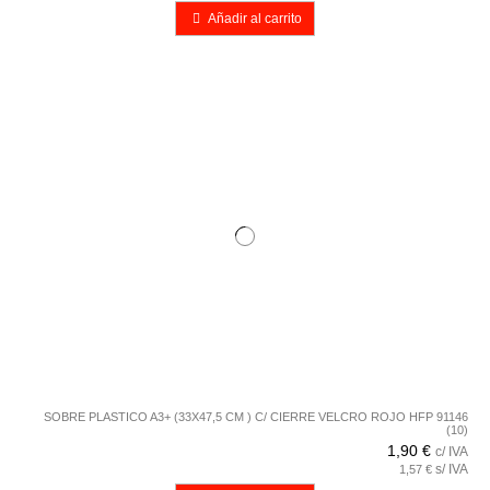
Añadir al carrito
SOBRE PLASTICO A3+ (33X47,5 CM ) C/ CIERRE VELCRO ROJO HFP 91146
(10)
1,90 €
c/ IVA
s/ IVA
1,57 €