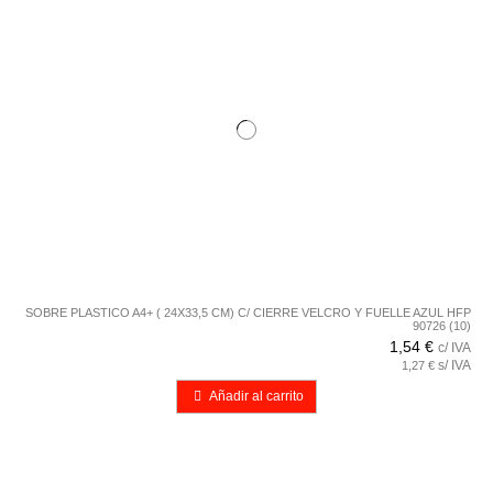
SOBRE PLASTICO A4+ ( 24X33,5 CM) C/ CIERRE VELCRO Y FUELLE AZUL HFP
90726 (10)
1,54 €
c/ IVA
s/ IVA
1,27 €
Añadir al carrito