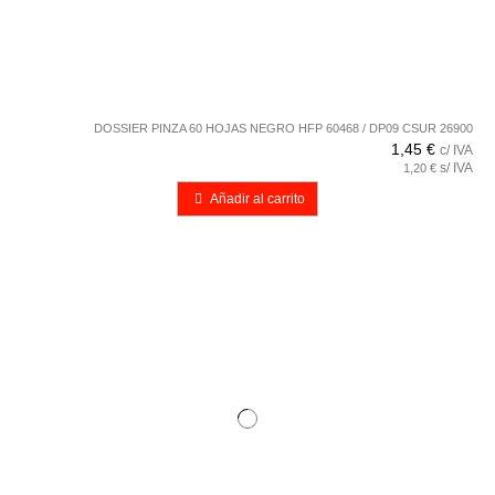
DOSSIER PINZA 60 HOJAS NEGRO HFP 60468 / DP09 CSUR 26900
1,45 €
c/ IVA
s/ IVA
1,20 €
Añadir al carrito