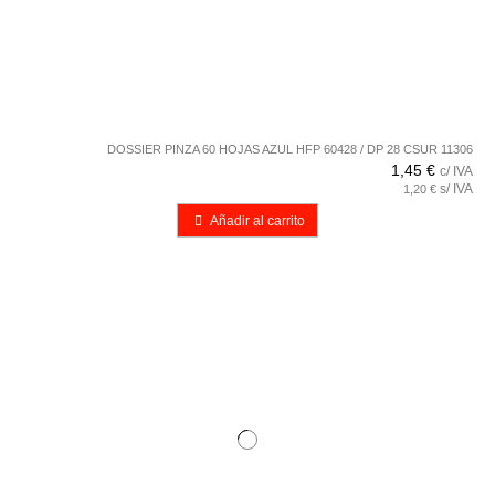
DOSSIER PINZA 60 HOJAS AZUL HFP 60428 / DP 28 CSUR 11306
1,45 €
c/ IVA
s/ IVA
1,20 €
Añadir al carrito