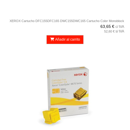
XEROX Cartucho DFC155DFC165 DWC155DWC165 Cartucho Color Monoblock
63,65 €
c/ IVA
s/ IVA
52,60 €
Añadir al carrito