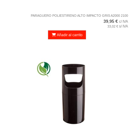
PARAGUERO POLIESTIRENO ALTO IMPACTO GRIS A2000 2100
39,95 €
c/ IVA
s/ IVA
33,02 €
Añadir al carrito