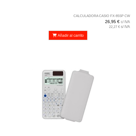
CALCULADORA CASIO FX-85SP CW
26,95 €
c/ IVA
s/ IVA
22,27 €
Añadir al carrito