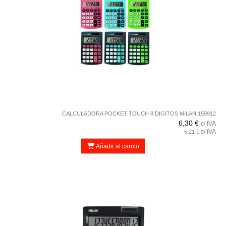
CALCULADORA POCKET TOUCH 8 DIGITOS MILAN 159912
6,30 €
c/ IVA
s/ IVA
5,21 €
Añadir al carrito