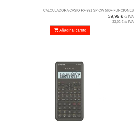
CALCULADORA CASIO FX-991 SP CW 560+ FUNCIONES
39,95 €
c/ IVA
s/ IVA
33,02 €
Añadir al carrito