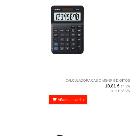
CALCULADORA CASIO MS-8F 8 DIGITOS
10,81 €
c/ IVA
s/ IVA
8,93 €
Añadir al carrito