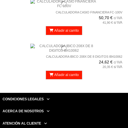
CALCULADORA CASIO FINANCIERA FC-100V
50,70 €
c/ IVA
s/ IVA
41,90 €
Añadir al carrito
CALCULADORA IBICO 208X DE 8 DIGITOS IB410062
24,62 €
c/ IVA
s/ IVA
20,35 €
Añadir al carrito
CONDICIONES LEGALES
ACERCA DE NOSOTROS
ATENCIÓN AL CLIENTE