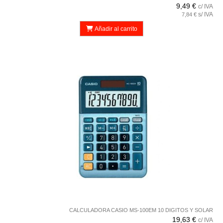
9,49 €
c/ IVA
s/ IVA
7,84 €
Añadir al carrito
CALCULADORA CASIO MS-100EM 10 DIGITOS Y SOLAR
19,63 €
c/ IVA