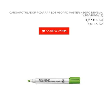
CARGA ROTULADOR PIZARRA PILOT VBOARD MASTER NEGRO NRVBMN/
WBS-VBM-B (12)
1,27 €
c/ IVA
s/ IVA
1,05 €
Añadir al carrito