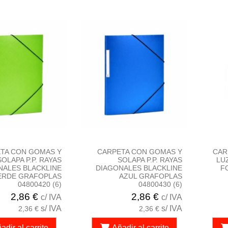
TA CON GOMAS Y
CARPETA CON GOMAS Y
CAR
SOLAPA P.P. RAYAS
SOLAPA P.P. RAYAS
LU
NALES BLACKLINE
DIAGONALES BLACKLINE
F
ERDE GRAFOPLAS
AZUL GRAFOPLAS
04800420 (6)
04800430 (6)
2,86 €
2,86 €
c/ IVA
c/ IVA
s/ IVA
s/ IVA
2,36 €
2,36 €
adir al carrito
Añadir al carrito