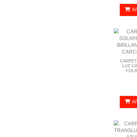
Añ
CARPET
LUZ C
FOLI
Añ