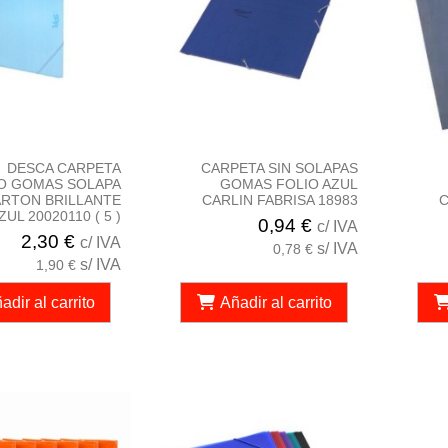
DESCA CARPETA
CARPETA SIN SOLAPAS
O GOMAS SOLAPA
GOMAS FOLIO AZUL
RTON BRILLANTE
CARLIN FABRISA 18983
C
UL 20020110 ( 5 )
0,94 €
c/ IVA
2,30 €
c/ IVA
s/ IVA
0,78 €
s/ IVA
1,90 €
adir al carrito
Añadir al carrito