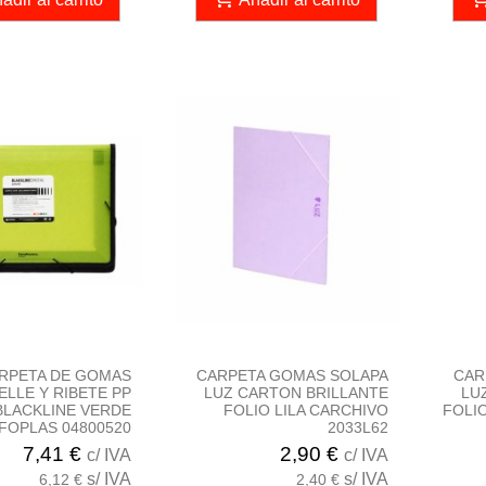
RPETA DE GOMAS
CARPETA GOMAS SOLAPA
CAR
ELLE Y RIBETE PP
LUZ CARTON BRILLANTE
LU
BLACKLINE VERDE
FOLIO LILA CARCHIVO
FOLI
FOPLAS 04800520
2033L62
7,41 €
2,90 €
c/ IVA
c/ IVA
s/ IVA
s/ IVA
6,12 €
2,40 €