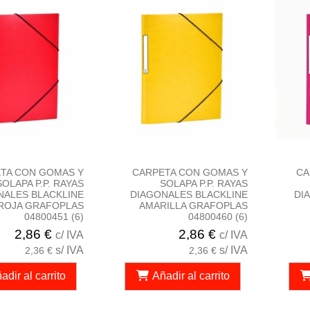
TA CON GOMAS Y
CARPETA CON GOMAS Y
CA
SOLAPA P.P. RAYAS
SOLAPA P.P. RAYAS
NALES BLACKLINE
DIAGONALES BLACKLINE
DI
ROJA GRAFOPLAS
AMARILLA GRAFOPLAS
04800451 (6)
04800460 (6)
2,86 €
2,86 €
c/ IVA
c/ IVA
s/ IVA
s/ IVA
2,36 €
2,36 €
adir al carrito
Añadir al carrito