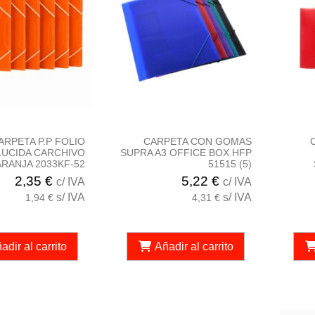
ARPETA P.P FOLIO
CARPETA CON GOMAS
UCIDA CARCHIVO
SUPRA A3 OFFICE BOX HFP
RANJA 2033KF-52
51515 (5)
2,35 €
5,22 €
c/ IVA
c/ IVA
s/ IVA
s/ IVA
1,94 €
4,31 €
adir al carrito
Añadir al carrito