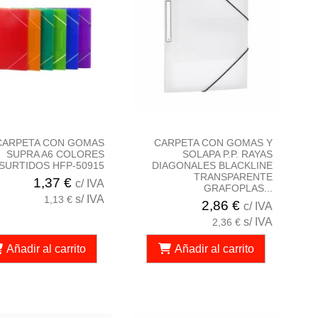
CARPETA CON GOMAS
CARPETA CON GOMAS Y
SUPRA A6 COLORES
SOLAPA P.P. RAYAS
SURTIDOS HFP-50915
DIAGONALES BLACKLINE
TRANSPARENTE
1,37 €
c/ IVA
GRAFOPLAS...
s/ IVA
1,13 €
2,86 €
c/ IVA
s/ IVA
2,36 €
Añadir al carrito
Añadir al carrito