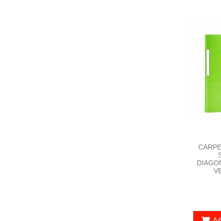
CARPE
DIAGO
V
Añ